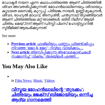
ഡോക്ടര്‍ നയന എന്ന കഥാപാത്രത്തെ ആണ് ചിത്രത്തിൽ
ശിവദ അവതരിപ്പിക്കുന്നത്. മോഹൻലാലിനെയും ശിവദയും
കൂടാതെ സൈജു കുറുപ്പ്, പ്രിയങ്ക നായർ, ഉണ്ണി മുകുന്ദൻ,
ശിവദ, രാഹുൽ മാധവ്, അനുശ്രീ, ചന്തുനാഥ്‌ തുടങ്ങിയവർ
ആണ് ചിത്രത്തിലെ മറ്റ് താരങ്ങൾ. ഒടിടി റിലീസ് ആയി
ചിത്രം മെയ് 20ന് ആണ് ഡിസ്നി പ്ലസ് ഹോട്ട്സ്റ്റാറിൽ
സ്ട്രീമിങ്ങ് ആരംഭിക്കുന്നത്.
See more
Previous article
ഫാമിലിയും ഫണ്ണും ഫ്രണ്ട്ഷിപ്പും
നിറഞ്ഞ ‘ജോ & ജോ’; റിവ്യൂ വായിക്കാം…
Next article
ത്രസിപ്പിക്കുന്ന ആവേശകാഴ്ചകള്‍
സമ്മാനിച്ച്‌ ‘വിക്രം’ ട്രെയിലര്‍ എത്തി…
You May Also Like
in
Film News
,
Music
,
Videos
വിസ്മയ മോഹൻലാലിന്റെ ‘തുടക്കം’;
ചിത്രയും ജേക്സ് ബിജോയിയും ഒന്നിച്ച
ആദ്യ ഗാനമെത്തി