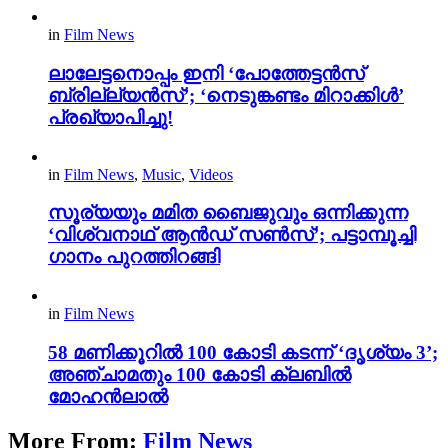
in
Film News
ലാലേട്ടനൊപ്പം ഇനി ‘പോത്തേട്ടൻസ്
ബ്രില്ല്യൻസ്’; ‘നെടുങ്കണ്ടം മിറാക്കിൾ’
പ്രഖ്യാപിച്ചു!
in
Film News
,
Music
,
Videos
സൂര്യയും മമിത ബൈജുവും ഒന്നിക്കുന്ന
‘വിശ്വനാഥ് ആൻഡ് സൺസ്’; പട്ടാമ്പൂച്ചി
ഗാനം പുറത്തിറങ്ങി
in
Film News
58 മണിക്കൂറിൽ 100 കോടി കടന്ന് ‘ദൃശ്യം 3’;
അഞ്ചാമതും 100 കോടി ക്ലബിൽ
മോഹൻലാൽ
More From:
Film News