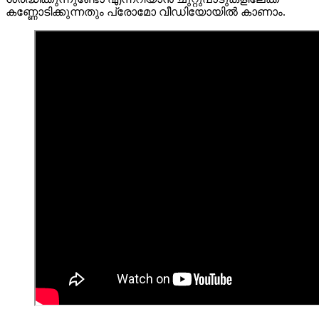
കണ്ണോടിക്കുന്നതും പ്രോമോ വീഡിയോയിൽ കാണാം.