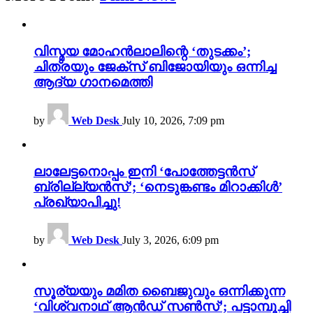
വിസ്മയ മോഹൻലാലിന്റെ ‘തുടക്കം’;
ചിത്രയും ജേക്സ് ബിജോയിയും ഒന്നിച്ച
ആദ്യ ഗാനമെത്തി
by
Web Desk
July 10, 2026, 7:09 pm
ലാലേട്ടനൊപ്പം ഇനി ‘പോത്തേട്ടൻസ്
ബ്രില്ല്യൻസ്’; ‘നെടുങ്കണ്ടം മിറാക്കിൾ’
പ്രഖ്യാപിച്ചു!
by
Web Desk
July 3, 2026, 6:09 pm
സൂര്യയും മമിത ബൈജുവും ഒന്നിക്കുന്ന
‘വിശ്വനാഥ് ആൻഡ് സൺസ്’; പട്ടാമ്പൂച്ചി